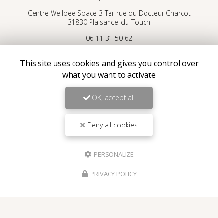
Centre Wellbee Space 3 Ter rue du Docteur Charcot
31830 Plaisance-du-Touch
06 11 31 50 62
Lundi au vendredi sur rendez-vous :
This site uses cookies and gives you control over
9h30 - 19h
what you want to activate
Voir
+
d'infos sur
Instagram
OK, accept all
Deny all cookies
Envoyez un message
PERSONALIZE
PRIVACY POLICY
Nom Prénom
Société