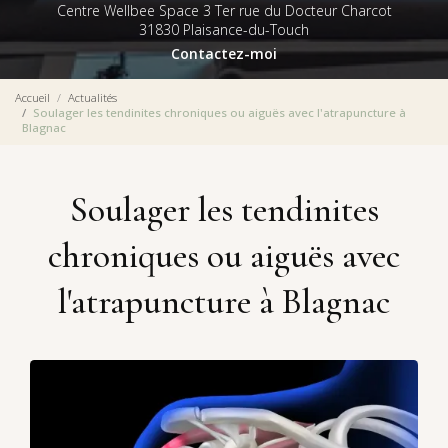
Centre Wellbee Space 3 Ter rue du Docteur Charcot
31830 Plaisance-du-Touch
Contactez-moi
Accueil
Actualités
Soulager les tendinites chroniques ou aiguës avec l'atrapuncture à
Blagnac
Soulager les tendinites
chroniques ou aiguës avec
l'atrapuncture à Blagnac