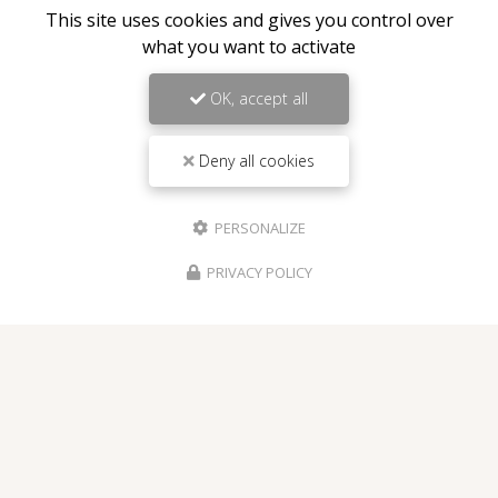
This site uses cookies and gives you control over
Voir
+
d'infos sur
Instagram
what you want to activate
OK, accept all
Deny all cookies
Envoyez un message
PERSONALIZE
Nom Prénom
PRIVACY POLICY
Société
Email
Téléphone
Message