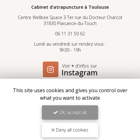
Cabinet d'atrapuncture
à Toulouse
Centre Wellbee Space 3 Ter rue du Docteur Charcot
31830 Plaisance-du-Touch
06 11 31 50 62
Lundi au vendredi sur rendez-vous :
9h30 - 19h
Voir
+
d'infos sur
Instagram
This site uses cookies and gives you control over
what you want to activate
Envoyez un message
OK, accept all
Nom Prénom
Deny all cookies