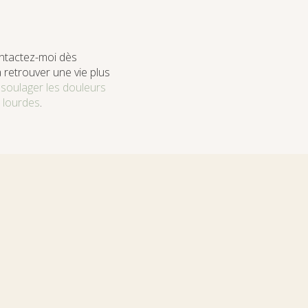
ontactez-moi dès
retrouver une vie plus
r
soulager les douleurs
 lourdes
.