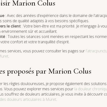
isir Marion Colus
nue
: Avec des années d'expérience dans le domaine de l'atracpu
 soins de qualité adaptés à vos besoins spécifiques.
s le client
: Votre bien-être est ma priorité. Je m'engage à vou
 environnement sûr et accueillant.
ité
: Toutes les séances sont menées en respectant les normes 
votre confort et votre tranquillité d'esprit.
 mes services, vous pouvez consulter les pages sur
l'atracpunct
Muret
.
ces proposés par Marion Colus
ger les règles douloureuses, je propose également des solutions
ns. Vous pouvez explorer mes services pour
la douleur chroniq
ous souffrez de douleurs articulaires, je vous invite à découvri
 des douleurs articulaires à Muret
.