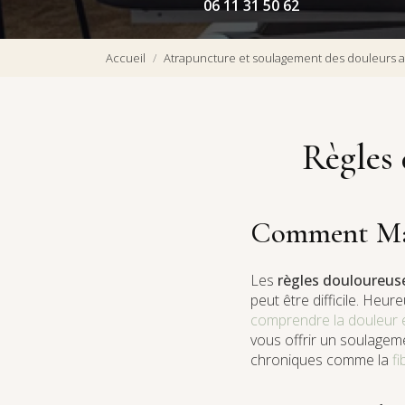
06 11 31 50 62
Accueil
Atrapuncture et soulagement des douleurs a
Règles
Comment Mar
Les
règles douloureus
peut être difficile. Heu
comprendre la douleur et
vous offrir un soulagem
chroniques comme la
fi