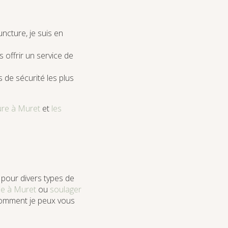
ncture, je suis en
s offrir un service de
de sécurité les plus
ure à Muret
et
les
 pour divers types de
ue à Muret
ou
soulager
r comment je peux vous