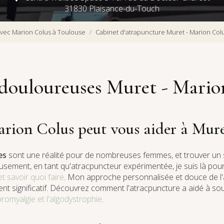
31830 Plaisance-du-Touch
vec Marion Colus à Toulouse
Cabinet d'atrapuncture Muret - Marion Col
 douloureuses Muret - Mario
ion Colus peut vous aider à Mur
es
sont une réalité pour de nombreuses femmes, et trouver un 
reusement, en tant qu'atracpuncteur expérimentée, je suis là pou
 savoir quoi faire
. Mon approche personnalisée et douce de l
ent significatif. Découvrez comment l'atracpuncture a aidé à so
bromyalgie et l'algodystrophie
.