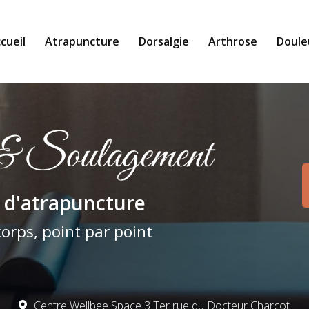
cueil
Atrapuncture
Dorsalgie
Arthrose
Doule
pale
 d'atrapuncture
corps, point par point
Centre Wellbee Space 3 Ter rue du Docteur Charcot