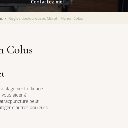
Contactez-moi
us
Règles douloureuses Muret - Marion Colus
n Colus
et
soulagement efficace
r vous aider à
'atracpuncture peut
ulager d'autres douleurs