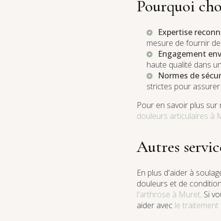
Pourquoi cho
Expertise recon
mesure de fournir des
Engagement enver
haute qualité dans un
Normes de sécur
strictes pour assurer 
Pour en savoir plus sur
douleurs articulaires à 
Autres servi
En plus d'aider à soula
douleurs et de conditio
l'arthrose à Muret
. Si v
aider avec
le traitement