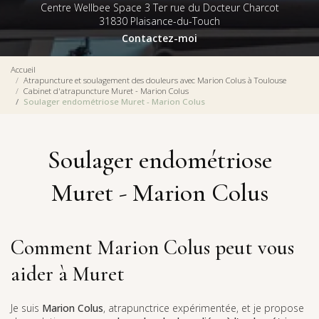
Centre Wellbee Space 3 Ter rue du Docteur Charcot
31830 Plaisance-du-Touch
Contactez-moi
Accueil
Atrapuncture et soulagement des douleurs avec Marion Colus à Toulouse
Cabinet d'atrapuncture Muret - Marion Colus
Soulager endométriose Muret - Marion Colus
Soulager endométriose
Muret - Marion Colus
Comment Marion Colus peut vous
aider à Muret
Je suis
Marion Colus
, atrapunctrice expérimentée, et je propose