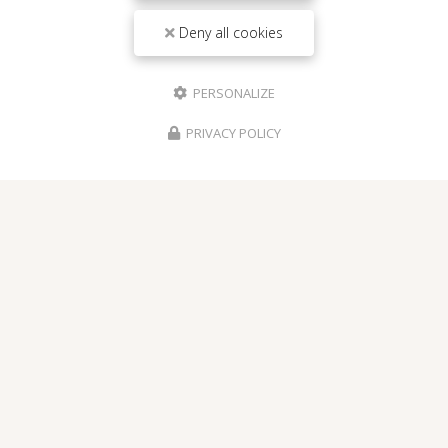
Deny all cookies
Nom Prénom
PERSONALIZE
Société
PRIVACY POLICY
Email
Téléphone
Message
J'autorise ce site à conserver l'ensemble des données transmises dans ce
formulaire pour faciliter le suivi et le traitement de ma demande.
(Aucune
exploitation commerciale ne sera faite des données conservées. Voir
notre
politique de confidentialité
)