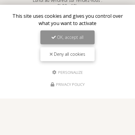
Lundi au vendredi sur rendez-vous :
9h30 - 19h
This site uses cookies and gives you control over
Voir
+
d'infos sur
what you want to activate
Instagram
OK, accept all
Deny all cookies
Envoyez un message
PERSONALIZE
Nom Prénom
PRIVACY POLICY
Société
Email
Téléphone