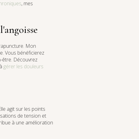
chroniques
, mes
l'angoisse
trapuncture. Mon
e. Vous bénéficierez
n-être. Découvrez
 à
gérer les douleurs
le agit sur les points
nsations de tension et
ibue à une amélioration