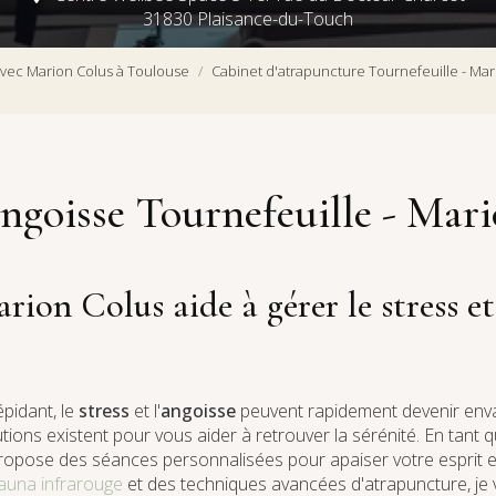
31830 Plaisance-du-Touch
vec Marion Colus à Toulouse
Cabinet d'atrapuncture Tournefeuille - Mar
angoisse Tournefeuille - Mar
n Colus aide à gérer le stress et 
pidant, le
stress
et l'
angoisse
peuvent rapidement devenir enva
ons existent pour vous aider à retrouver la sérénité. En tant q
ropose des séances personnalisées pour apaiser votre esprit et
 sauna infrarouge
et des techniques avancées d'atrapuncture, j