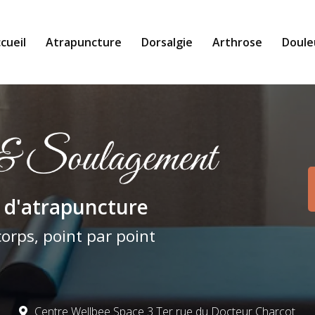
cueil
Atrapuncture
Dorsalgie
Arthrose
Doule
pale
 d'atrapuncture
corps, point par point
Centre Wellbee Space 3 Ter rue du Docteur Charcot