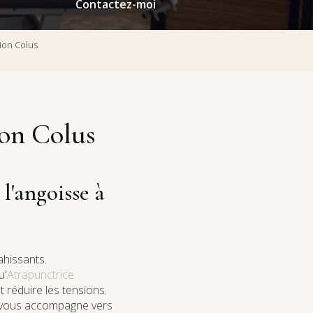
Contactez-moi
ion Colus
ion Colus
l'angoisse à
hissants.
u'
Atrapunctrice
 réduire les tensions.
e vous accompagne vers