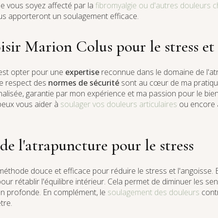
ue vous soyez affecté par la
fibromyalgie ou d'autres douleurs 
us apporteront un soulagement efficace.
sir Marion Colus pour le stress et 
'est opter pour une
expertise
reconnue dans le domaine de l'a
le respect des
normes de sécurité
sont au cœur de ma pratiqu
lisée, garantie par mon expérience et ma passion pour le bie
eux vous aider à
soulager vos douleurs articulaires
ou encore
 de l'atrapuncture pour le stress
éthode douce et efficace pour réduire le stress et l'angoisse. El
ur rétablir l'équilibre intérieur. Cela permet de diminuer les se
on profonde. En complément, le
soulagement des douleurs
contr
tre.