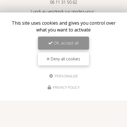
06 11 31 50 62
Lundi au vendredi sur rendez-vous :
9h30 - 19h
This site uses cookies and gives you control over
what you want to activate
Voir
+
d'infos sur
Instagram
OK, accept all
Deny all cookies
Envoyez un message
PERSONALIZE
PRIVACY POLICY
Nom Prénom
Société
Email