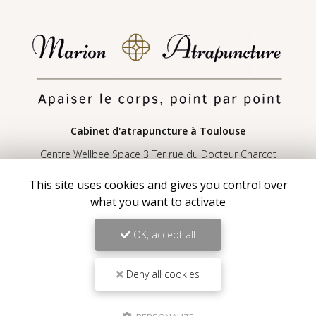
Cabinet d'atrapuncture
à Toulouse
Centre Wellbee Space 3 Ter rue du Docteur Charcot
31830 Plaisance-du-Touch
This site uses cookies and gives you control over
06 11 31 50 62
what you want to activate
Lundi au vendredi sur rendez-vous :
9h30 - 19h
OK, accept all
Voir
+
d'infos sur
Instagram
Deny all cookies