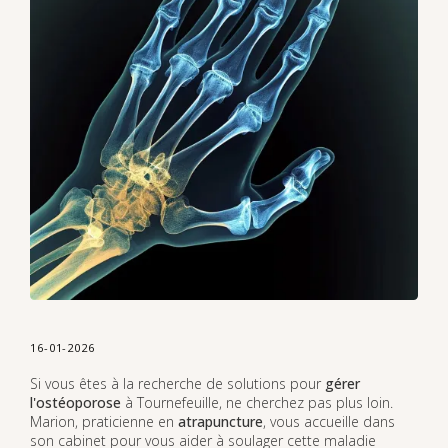
16-01-2026
Si vous êtes à la recherche de solutions pour
gérer
l'ostéoporose
à Tournefeuille, ne cherchez pas plus loin.
Marion, praticienne en
atrapuncture
, vous accueille dans
son cabinet pour vous aider à soulager cette maladie