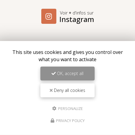
Voir
+
d'infos sur
Instagram
This site uses cookies and gives you control over
Envoyez un message
what you want to activate
OK, accept all
Nom Prénom
Société
Deny all cookies
Email
PERSONALIZE
Téléphone
PRIVACY POLICY
Message