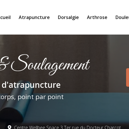
cueil
Atrapuncture
Dorsalgie
Arthrose
Doule
pale
 d'atrapuncture
corps, point par point
Centre Wellbee Space 3 Ter rue du Docteur Charcot