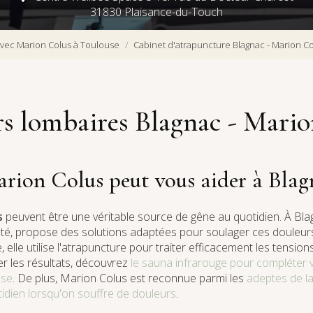
31830 Plaisance-du-Touch
vec Marion Colus à Toulouse
Cabinet d'atrapuncture Blagnac - Marion C
s lombaires Blagnac - Mari
ion Colus peut vous aider à Blag
s
peuvent être une véritable source de gêne au quotidien. À Bla
té, propose des solutions adaptées pour soulager ces douleur
elle utilise l'atrapuncture pour traiter efficacement les tension
er les résultats, découvrez
le sauna infrarouge pour compléter
use
. De plus, Marion Colus est reconnue parmi les
adeptes de l
idien lorsqu'on souffre de douleurs
.