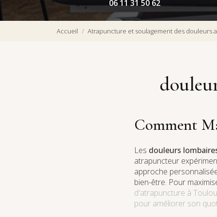
06 11 31 50 62
Accueil
Atrapuncture et soulagement des douleurs a
douleur
Comment Mar
Les
douleurs lombaire
atrapuncteur expérimen
approche personnalisée, 
bien-être. Pour maximis
d'atrapuncture à Toulo
pour améliorer son quot