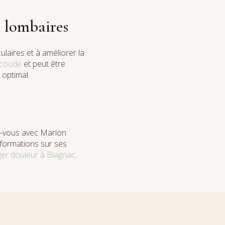
s lombaires
laires et à améliorer la
 coude
et peut être
 optimal.
z-vous avec Marion
nformations sur ses
er douleur à Blagnac
.