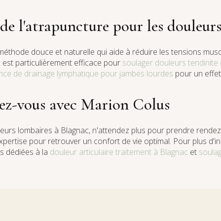
 de l'atrapuncture pour les douleur
éthode douce et naturelle qui aide à réduire les tensions muscu
le est particulièrement efficace pour
soulager douleurs tendinite
nce de drainage lymphatique pour jambes lourdes
pour un effet
ez-vous avec Marion Colus
leurs lombaires à Blagnac, n'attendez plus pour prendre rende
xpertise pour retrouver un confort de vie optimal. Pour plus d'i
es dédiées à la
douleur articulaire traitement à Blagnac
et
soulag