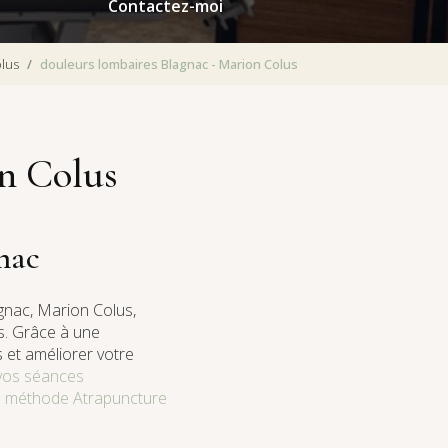
Contactez-moi
olus
douleurs lombaires Blagnac - Marion Colus
on Colus
nac
gnac, Marion Colus,
s. Grâce à une
s et améliorer votre
 vos séances
a méthode Atrapuncture