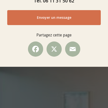
Tél.
06 11 31 50 62
Envoyer un message
Partagez cette page
Facebook
X
Email