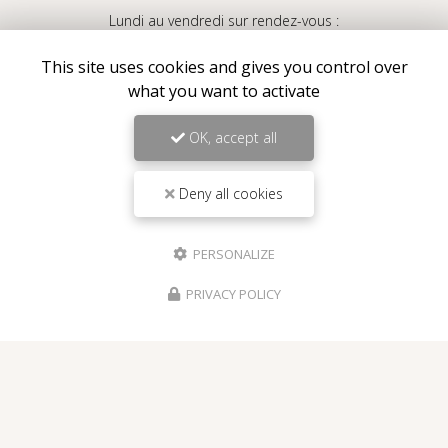
Lundi au vendredi sur rendez-vous :
9h30 - 19h
This site uses cookies and gives you control over
what you want to activate
Voir
+
d'infos sur
Instagram
OK, accept all
Deny all cookies
Envoyez un message
PERSONALIZE
Nom Prénom
PRIVACY POLICY
Société
Email
Téléphone