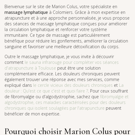
Bienvenue sur le site de Marion Colus, votre spécialiste en
massage lymphatique
à Colomiers. Grâce à mon expertise en
atrapuncture et à une approche personnalisée, je vous propose
des séances de massage lymphatique conçues pour améliorer
la circulation lymphatique et renforcer votre système
immunitaire. Ce type de massage est particulièrement
bénéfique pour réduire les gonflements, améliorer la circulation
sanguine et favoriser une meilleure détoxification du corps.
Outre le massage lymphatique, je vous invite à découvrir
comment
le sauna infrarouge pour compléter vos séances
d'atrapuncture à Toulouse
peut être une solution
complémentaire efficace. Les douleurs chroniques peuvent
également trouver une réponse avec mes services, comme
expliqué dans
le cercle vicieux des douleurs chroniques
et
La
douleur : Qu'est ce que c'est et quoi faire ?
. Pour ceux souffrant
de fibromyalgie ou d'algodystrophie, sachez que
fibromyalgie et
algodystrophie, ces maladies caractérisées pour des douleurs
chroniques qui isolent soulagées par l'atrapuncture
peuvent
bénéficier de mon expertise.
Pourquoi choisir Marion Colus pour