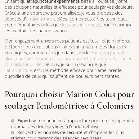
En tant qu'
atrapuncteur expérimenté
basé à Toulouse, j'offre
des solutions naturelles et efficaces pour soulager vos douleurs.
Grâce à une approche personnalisée, je vous propose des
séances d'
atrapuncture
ciblées, combinées à des techniques
complémentaires telles que
le sauna infrarouge
, pour maximiser
les bienfaits de chaque séance.
Mon engagement envers mes patients est total, et je m'efforce
de fournir des explications claires sur la nature des douleurs
chroniques, comme expliqué dans l'article
Pourquoi j’ai mal
alors que mes examens sont normaux ? Comprendre la douleur
chronique invisible
. De plus, je suis convaincue que
l'
atrapuncture
est une méthode efficace pour améliorer le
quotidien de ceux qui souffrent de douleurs persistantes.
Pourquoi choisir Marion Colus pour
soulager l'endométriose à Colomiers
Expertise
reconnue en atrapuncture pour un soulagement
optimal des douleurs liées à l'endométriose.
Respect des
normes de sécurité
et d'hygiène les plus
strictes pour garantir des séances sécurisées.