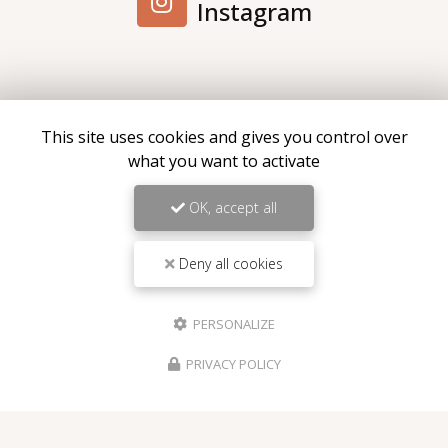
Instagram
Envoyez un message
This site uses cookies and gives you control over
what you want to activate
Nom Prénom
OK, accept all
Société
Deny all cookies
Email
PERSONALIZE
Téléphone
PRIVACY POLICY
Message