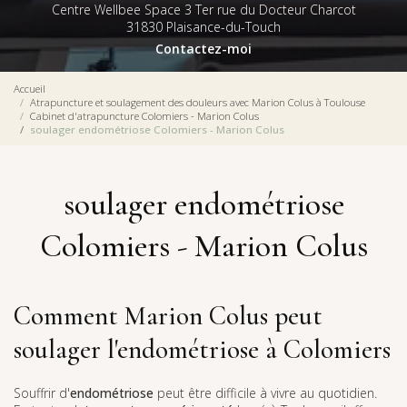
Centre Wellbee Space 3 Ter rue du Docteur Charcot
31830 Plaisance-du-Touch
Contactez-moi
Accueil
Atrapuncture et soulagement des douleurs avec Marion Colus à Toulouse
Cabinet d'atrapuncture Colomiers - Marion Colus
soulager endométriose Colomiers - Marion Colus
soulager endométriose
Colomiers - Marion Colus
Comment Marion Colus peut
soulager l'endométriose à Colomiers
Souffrir d'
endométriose
peut être difficile à vivre au quotidien.