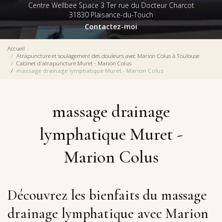
Centre Wellbee Space 3 Ter rue du Docteur Charcot
31830 Plaisance-du-Touch
Contactez-moi
Accueil
Atrapuncture et soulagement des douleurs avec Marion Colus à Toulouse
Cabinet d'atrapuncture Muret - Marion Colus
massage drainage lymphatique Muret - Marion Colus
massage drainage
lymphatique Muret -
Marion Colus
Découvrez les bienfaits du massage
drainage lymphatique avec Marion