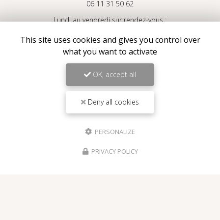
06 11 31 50 62
Lundi au vendredi sur rendez-vous :
9h30 - 19h
This site uses cookies and gives you control over
what you want to activate
Voir
+
d'infos sur
Instagram
OK, accept all
Deny all cookies
Envoyez un message
PERSONALIZE
PRIVACY POLICY
Nom Prénom
Société
Email