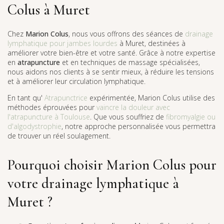
Colus à Muret
Chez
Marion Colus
, nous vous offrons des séances de
drainage
lymphatique pour jambes lourdes
à Muret, destinées à
améliorer votre bien-être et votre santé. Grâce à notre expertise
en
atrapuncture
et en techniques de massage spécialisées,
nous aidons nos clients à se sentir mieux, à réduire les tensions
et à améliorer leur circulation lymphatique.
En tant qu'
Atrapunctrice
expérimentée, Marion Colus utilise des
méthodes éprouvées pour
vaincre la douleur avec
l'atrapuncture à Toulouse
. Que vous souffriez de
fibromyalgie ou
d'algodystrophie
, notre approche personnalisée vous permettra
de trouver un réel soulagement.
Pourquoi choisir Marion Colus pour
votre drainage lymphatique à
Muret ?