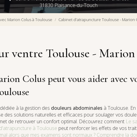
31830 Plaisance-du-Touch
vec Marion Colus à Toulouse
Cabinet d'atrapuncture Toulouse - Marion 
ur ventre Toulouse - Marion
on Colus peut vous aider avec vo
Toulouse
dédiée à la gestion des
douleurs abdominales
à Toulouse. En 
e des solutions naturelles et efficaces pour soulager vos dou
met de retrouver un confort optimal. Découvrez comment
Le s
d'atrapuncture à Toulouse
peut renforcer les effets de vos trai
i mal alors que mes examens sont normaux ? Comprendre la doul