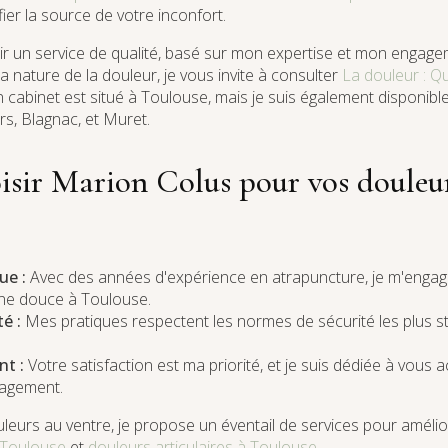
fier la source de votre inconfort.
frir un service de qualité, basé sur mon expertise et mon engag
a nature de la douleur, je vous invite à consulter
La douleur : Qu
 cabinet est situé à Toulouse, mais je suis également disponibl
rs, Blagnac, et Muret.
isir Marion Colus pour vos douleu
ue :
Avec des années d'expérience en atrapuncture, je m'engage 
ine douce à Toulouse.
é :
Mes pratiques respectent les normes de sécurité les plus st
t :
Votre satisfaction est ma priorité, et je suis dédiée à vou
lagement.
ouleurs au ventre, je propose un éventail de services pour amélio
 Toulouse
et
douleurs articulaires à Toulouse
.