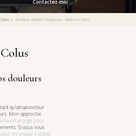
Contactez-moi
Colus
douleur ventre Toulouse - Marion Colus
 Colus
s douleurs
tant qu'atrapuncteur
leurs. Mon approche
auna infrarouge pour
tements. Si vous vous
eur chronique invisible