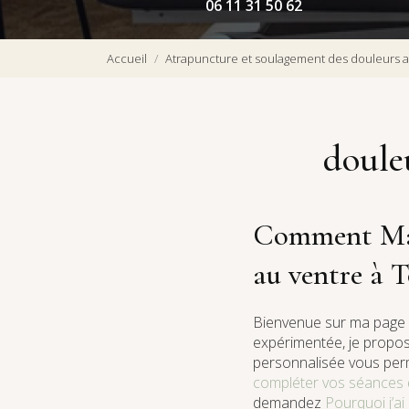
06 11 31 50 62
Accueil
Atrapuncture et soulagement des douleurs a
doule
Comment Mari
au ventre à 
Bienvenue sur ma page 
expérimentée, je propos
personnalisée vous per
compléter vos séances 
demandez
Pourquoi j’a