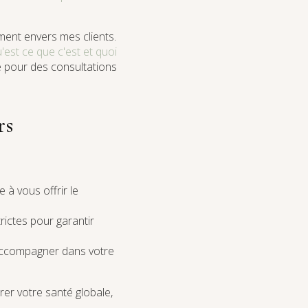
ement envers mes clients.
'est ce que c'est et quoi
e pour des consultations
rs
à vous offrir le
rictes pour garantir
s accompagner dans votre
rer votre santé globale,