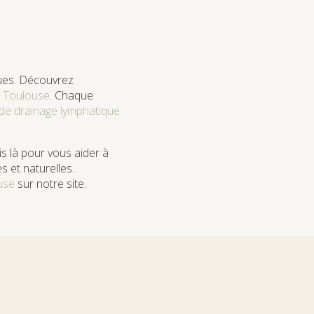
ques. Découvrez
à Toulouse
. Chaque
de drainage lymphatique
is là pour vous aider à
 et naturelles.
use
sur notre site.