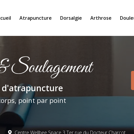
cueil
Atrapuncture
Dorsalgie
Arthrose
Doule
pale
 d'atrapuncture
corps, point par point
Centre Wellbee Space 3 Ter rue du Docteur Charcot