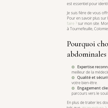
est essentiel pour identi
Je suis fière de vous of
Pour en savoir plus sur l
faire ?
sur mon site. Mon
à Tournefeuille, Colomie
Pourquoi cho
abdominales
Expertise reconn
meilleur de la médec
Qualité et sécurit
votre bien-être.
Engagement clien
parcours vers le sou
En plus de traiter les d
tels que
atrapuncture à