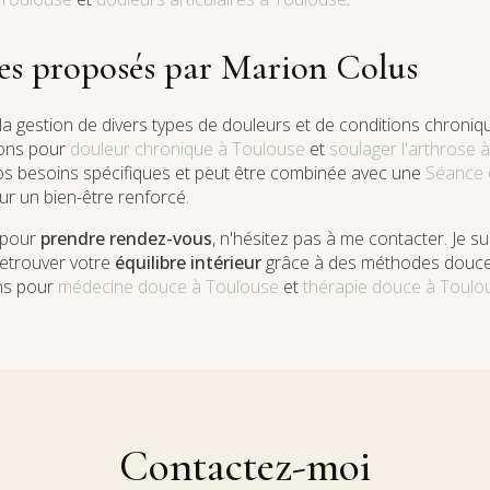
ces proposés par Marion Colus
 la gestion de divers types de douleurs et de conditions chroni
ions pour
douleur chronique à Toulouse
et
soulager l'arthrose 
os besoins spécifiques et peut être combinée avec une
Séance 
r un bien-être renforcé.
 pour
prendre rendez-vous
, n'hésitez pas à me contacter. Je su
retrouver votre
équilibre intérieur
grâce à des méthodes douces
ons pour
médecine douce à Toulouse
et
thérapie douce à Toulo
Contactez-moi