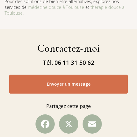
Pour des solutions de bien-être alternatives, explorez nos
services de
médecine douce à Toulouse
et
thérapie douce à
Toulouse
.
Contactez-moi
Tél.
06 11 31 50 62
Envoyer un message
Partagez cette page
Facebook
X
Email