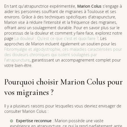
En tant qu'atrapunctrice expérimentée,
Marion Colus
s'engage à
aider les personnes souffrant de migraines à Toulouse et ses
environs. Grâce à des techniques spécifiques d'atrapuncture,
Marion vise à réduire l'intensité et la fréquence des migraines,
offrant ainsi un soulagement durable. Pour en savoir plus sur le
processus de la douleur et comment y faire face, explorez notre
page
La douleur : Qu'est ce que c'est et quoi faire ?
. Les
approches de Marion incluent également un soutien pour les
Fibromyalgie et algodystrophie, ces maladies caractérisées pour
des douleurs chroniques qui isolent soulagées par
l'atrapuncture
, garantissant un accompagnement complet pour
votre bien-être.
Pourquoi choisir Marion Colus pour
vos migraines ?
Il y a plusieurs raisons pour lesquelles vous devriez envisager de
consulter Marion Colus :
Expertise reconnue
: Marion possède une vaste
expérience en atrapuncture, ce qui la rend parfaitement apte