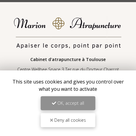
Cabinet d'atrapuncture
à Toulouse
Centre Wellbee Space 3 Ter rue du Docteur Charcot
31830 Plaisance-du-Touch
This site uses cookies and gives you control over
06 11 31 50 62
what you want to activate
Lundi au vendredi sur rendez-vous :
9h30 - 19h
OK, accept all
Voir
+
d'infos sur
Deny all cookies
Instagram