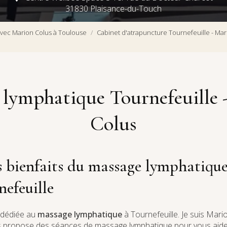
31830 Plaisance-du-Touch
vec Marion Colus à Toulouse
Cabinet d'atrapuncture Tournefeuille - Mar
s
 lymphatique Tournefeuille 
Colus
s bienfaits du massage lymphatiqu
nefeuille
 dédiée au
massage lymphatique
à Tournefeuille. Je suis Mari
us propose des séances de massage lymphatique pour vous aid