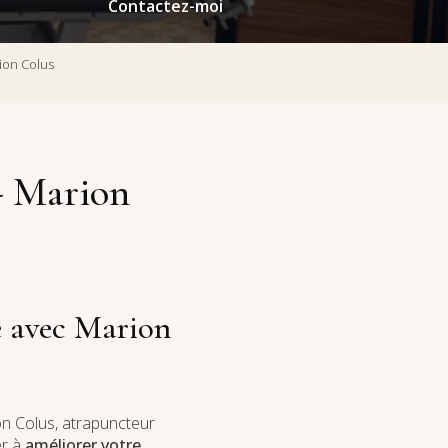
Contactez-moi
ion Colus
- Marion
e avec Marion
on Colus, atrapuncteur
er à
améliorer votre