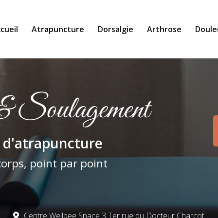
cueil
Atrapuncture
Dorsalgie
Arthrose
Doule
pale
 d'atrapuncture
corps, point par point
Centre Wellbee Space 3 Ter rue du Docteur Charcot