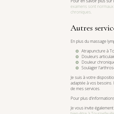
Pour en savoir plus sur l
examens sont normaux ?
chroniques
.
Autres servic
En plus du massage lymp
Atrapuncture à To
Douleurs articulai
Douleur chronique
Soulager l'arthros
Je suis à votre disposit
adaptée à vos besoins. 
de mes services.
Pour plus d'informations
Je vous invite égalemen
bien-être à Tournefeuill