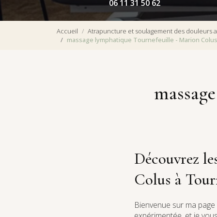
06 11 31 50 62
Accueil
Atrapuncture et soulagement des douleurs a
massage lymphatique Tournefeuille - Marion Colu
massage
Découvrez le
Colus à Tour
Bienvenue sur ma page
expérimentée, et je vo