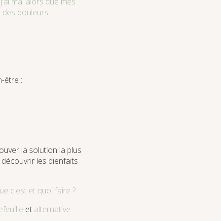
j’ai mal alors que mes
x des douleurs
-être :
uver la solution la plus
découvrir les bienfaits
e c'est et quoi faire ?
.
feuille
et
alternative