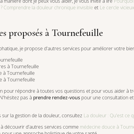
a manière dont je peux vous aider, je vous invite à lire
Pourquoi 
 Comprendre la douleur chronique invisible
et
Le cercle vicieu
es proposés à Tournefeuille
hatique, je propose d'autres services pour améliorer votre bien
urnefeuille
res à Tournefeuille
 à Tournefeuille
e à Tournefeuille
ion pour répondre à toutes vos questions et pour vous aider à tro
N'hésitez pas à
prendre rendez-vous
pour une consultation et 
 sur la gestion de la douleur, consultez
La douleur : Qu'est ce qu
t à découvrir d'autres services comme
médecine douce à Tourne
e
pour une approche holistique de votre santé.