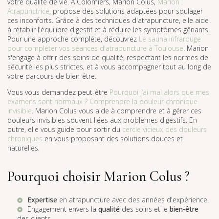
votre qualité de vie. À Colomiers, Marion Colus,
Marion :
Atrapunctrice
, propose des solutions adaptées pour soulager
ces inconforts. Grâce à des techniques d'atrapuncture, elle aide
à rétablir l'équilibre digestif et à réduire les symptômes gênants.
Pour une approche complète, découvrez
Le sauna infrarouge
pour compléter vos séances d'atrapuncture à Toulouse
. Marion
s'engage à offrir des soins de qualité, respectant les normes de
sécurité les plus strictes, et à vous accompagner tout au long de
votre parcours de bien-être.
Vous vous demandez peut-être
Pourquoi j’ai mal alors que mes
examens sont normaux ? Comprendre la douleur chronique
invisible
. Marion Colus vous aide à comprendre et à gérer ces
douleurs invisibles souvent liées aux problèmes digestifs. En
outre, elle vous guide pour sortir du
cercle vicieux des douleurs
chroniques
en vous proposant des solutions douces et
naturelles.
Pourquoi choisir Marion Colus ?
Expertise
en atrapuncture avec des années d'expérience.
Engagement envers la
qualité
des soins et le
bien-être
des clients.