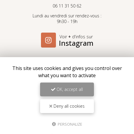
06 11 31 50 62
Lundi au vendredi sur rendez-vous :
9h30 - 19h
Voir
+
d'infos sur
Instagram
This site uses cookies and gives you control over
what you want to activate
Envoyez un message
OK, accept all
Nom Prénom
Deny all cookies
Société
PERSONALIZE
Email