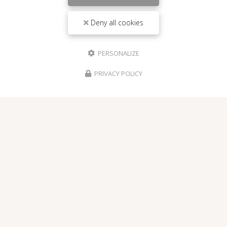
Envoyez un message
Deny all cookies
Nom Prénom
PERSONALIZE
Société
PRIVACY POLICY
Email
Téléphone
Message
J'autorise ce site à conserver l'ensemble des données transmises dans ce
formulaire pour faciliter le suivi et le traitement de ma demande.
(Aucune
exploitation commerciale ne sera faite des données conservées. Voir
notre
politique de confidentialité
)