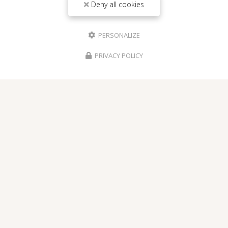
Deny all cookies
Voir
+
d'infos sur
Instagram
PERSONALIZE
PRIVACY POLICY
Envoyez un message
Nom Prénom
Société
Email
Téléphone
Message