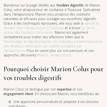
Bienvenue sur la page dédiée aux
troubles digestifs
de Marion
Colus, votre atrapuncteur de confiance à Toulouse. Spécialisée
dans l'atrapuncture, Marion vous propose des solutions
naturelles et efficaces pour soulager vos inconforts digestifs.
Grâce à des techniques éprouvées, elle vous aide à
Vaincre la
douleur avec l'atrapuncture à Toulouse
et à briser
Le cercle
vicieux des douleurs chroniques
. Marion est également
compétente pour traiter des affections telles que la
Fibromyalgie et algodystrophie, ces maladies caractérisées pour
des douleurs chroniques qui isolent soulagées par
l'atrapuncture
. Pour en savoir plus sur son parcours et son
approche, découvrez
Marion : Atrapunctrice
.
Pourquoi choisir Marion Colus pour
vos troubles digestifs
Marion Colus se distingue par son
expertise
et son
engagement client
. En choisissant Marion, vous bénéficiez de :
Une approche personnalisée et adaptée à vos besoins
spécifiques.