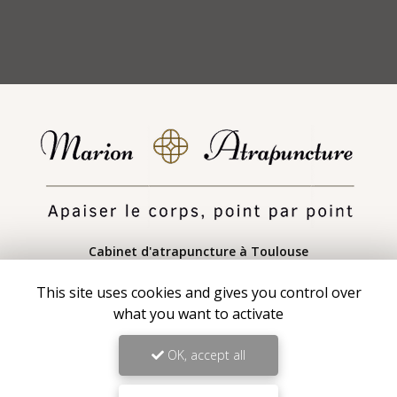
Cabinet d'atrapuncture
à Toulouse
Centre Wellbee Space 3 Ter rue du Docteur Charcot
This site uses cookies and gives you control over
31830 Plaisance-du-Touch
what you want to activate
06 11 31 50 62
OK, accept all
Lundi au vendredi sur rendez-vous :
9h30 - 19h